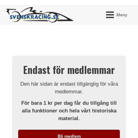
Meny
JAG H
MITT 
Endast för medlemmar
BLI ME
Den här sidan är endast tillgänglig för våra
medlemmar.
För bara 1 kr per dag får du tillgång till
alla funktioner och hela vårt historiska
material.
Bli medlem