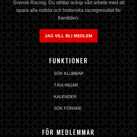
Svensk Racing. Du stöttar ocksp vårt arbete med att
spara alla nutida och historiska racingresultat för
framtiden.
JAG VILL BLI MEDLEM
FUNKTIONER
SÖK KLUBBAR
TÄVLINGAR
KALENDER
SÖK FÖRARE
FÖR MEDLEMMAR