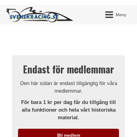
Meny
JAG H
MITT 
Endast för medlemmar
BLI ME
Den här sidan är endast tillgänglig för våra
medlemmar.
För bara 1 kr per dag får du tillgång till
alla funktioner och hela vårt historiska
material.
Bli medlem