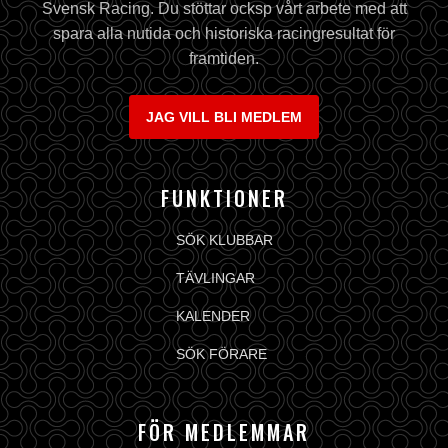
Svensk Racing. Du stöttar ocksp vårt arbete med att
spara alla nutida och historiska racingresultat för
framtiden.
JAG VILL BLI MEDLEM
FUNKTIONER
SÖK KLUBBAR
TÄVLINGAR
KALENDER
SÖK FÖRARE
FÖR MEDLEMMAR