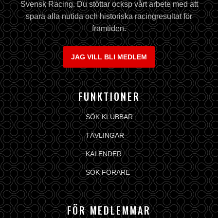
Svensk Racing. Du stöttar ocksp vårt arbete med att
spara alla nutida och historiska racingresultat för
framtiden.
JAG VILL BLI MEDLEM
FUNKTIONER
SÖK KLUBBAR
TÄVLINGAR
KALENDER
SÖK FÖRARE
FÖR MEDLEMMAR