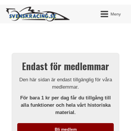
Meny
JAG H
MITT 
Endast för medlemmar
BLI ME
Den här sidan är endast tillgänglig för våra
medlemmar.
För bara 1 kr per dag får du tillgång till
alla funktioner och hela vårt historiska
material.
Bli medlem