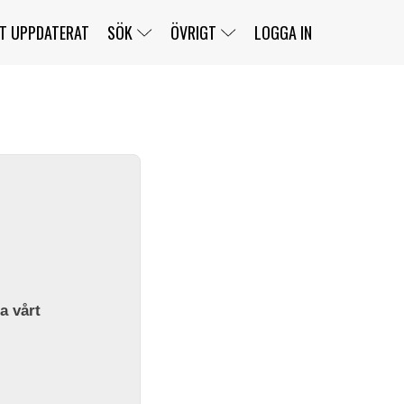
T UPPDATERAT
SÖK
ÖVRIGT
LOGGA IN
SERIER
BANOR
KLASSER
KLUBBAR
FÖRARE
TÄVLINGAR
CUSTOMER PORTAL
NEWSLETTERS UNSUBSCRIBE
SPONSORER
SUPER SALOON
SUPER STAR
GELLERÅSBANAN
LÄNKAR
KOMPLETTERA
PRESS
BENGANS NÖRDSIDA
OM OSS
la vårt
KONTAKT
WEBBSHOP