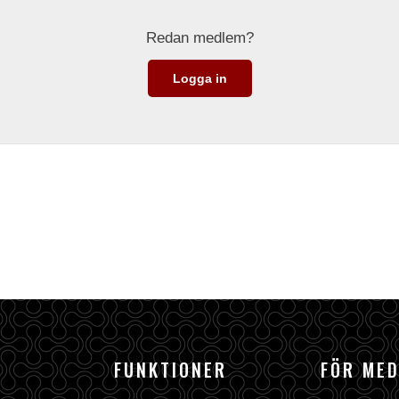
Redan medlem?
Logga in
FUNKTIONER
FÖR ME