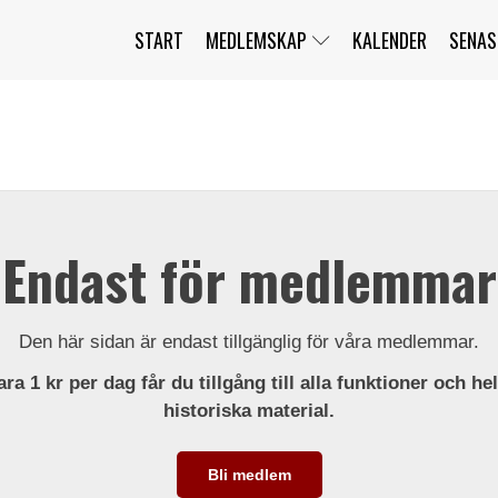
START
MEDLEMSKAP
KALENDER
SENAS
JAG HAR GLÖMT MITT LÖSENORD
MITT KONTO
BLI MEDLEM
Endast för medlemmar
Den här sidan är endast tillgänglig för våra medlemmar.
ra 1 kr per dag får du tillgång till alla funktioner och he
historiska material.
Bli medlem