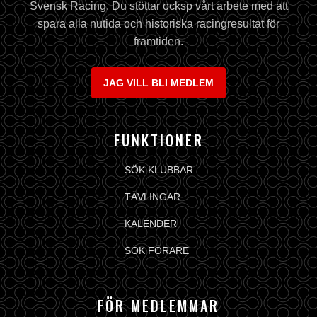
Svensk Racing. Du stöttar ocksp vårt arbete med att
spara alla nutida och historiska racingresultat för
framtiden.
JAG VILL BLI MEDLEM
FUNKTIONER
SÖK KLUBBAR
TÄVLINGAR
KALENDER
SÖK FÖRARE
FÖR MEDLEMMAR