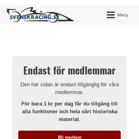
Meny
JAG H
MITT 
Endast för medlemmar
BLI ME
Den här sidan är endast tillgänglig för våra
medlemmar.
För bara 1 kr per dag får du tillgång till
alla funktioner och hela vårt historiska
material.
Bli medlem