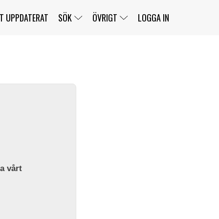
T UPPDATERAT
SÖK
ÖVRIGT
LOGGA IN
SERIER
BANOR
KLASSER
KLUBBAR
FÖRARE
TÄVLINGAR
CUSTOMER PORTAL
NEWSLETTERS UNSUBSCRIBE
SPONSORER
SUPER SALOON
SUPER STAR
GELLERÅSBANAN
LÄNKAR
KOMPLETTERA
PRESS
BENGANS NÖRDSIDA
OM OSS
la vårt
KONTAKT
WEBBSHOP