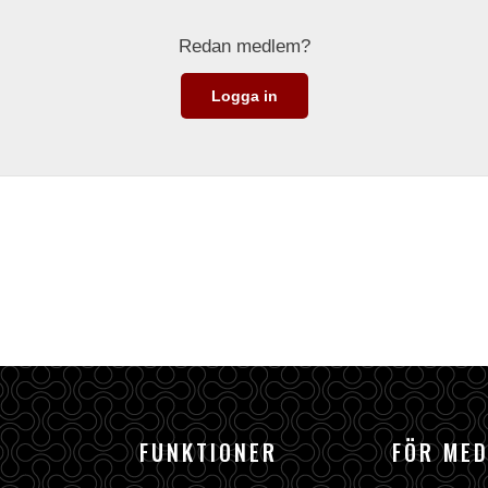
Redan medlem?
Logga in
FUNKTIONER
FÖR ME