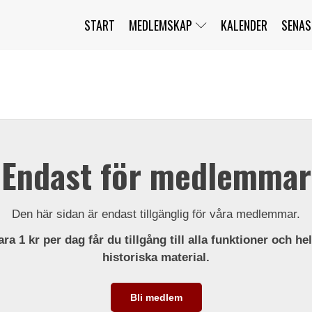
START
MEDLEMSKAP
KALENDER
SENAS
JAG HAR GLÖMT MITT LÖSENORD
MITT KONTO
BLI MEDLEM
Endast för medlemmar
Den här sidan är endast tillgänglig för våra medlemmar.
ra 1 kr per dag får du tillgång till alla funktioner och he
historiska material.
Bli medlem