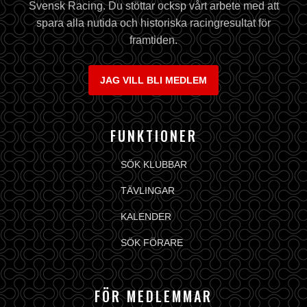
Svensk Racing. Du stöttar ocksp vårt arbete med att
spara alla nutida och historiska racingresultat för
framtiden.
JAG VILL BLI MEDLEM
FUNKTIONER
SÖK KLUBBAR
TÄVLINGAR
KALENDER
SÖK FÖRARE
FÖR MEDLEMMAR