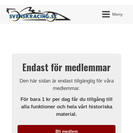
Meny
JAG H
MITT 
Endast för medlemmar
BLI ME
Den här sidan är endast tillgänglig för våra
medlemmar.
För bara 1 kr per dag får du tillgång till
alla funktioner och hela vårt historiska
material.
Bli medlem