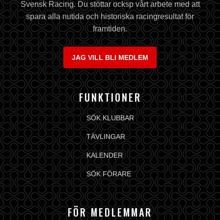
Svensk Racing. Du stöttar ocksp vårt arbete med att
spara alla nutida och historiska racingresultat för
framtiden.
JAG VILL BLI MEDLEM
FUNKTIONER
SÖK KLUBBAR
TÄVLINGAR
KALENDER
SÖK FÖRARE
FÖR MEDLEMMAR