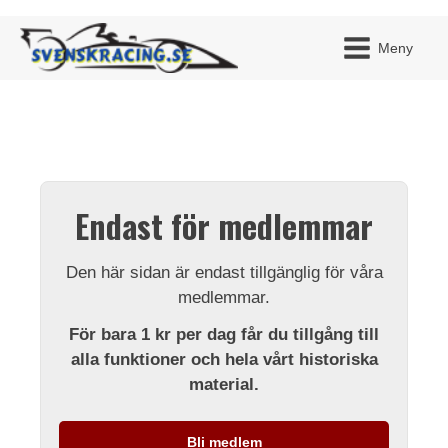
Meny
JAG H
MITT 
Endast för medlemmar
BLI ME
Den här sidan är endast tillgänglig för våra
medlemmar.
För bara 1 kr per dag får du tillgång till
alla funktioner och hela vårt historiska
material.
Bli medlem