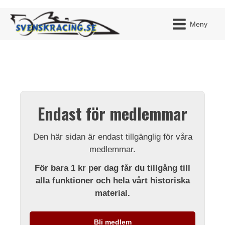
Meny
JAG H
MITT 
Endast för medlemmar
BLI ME
Den här sidan är endast tillgänglig för våra
medlemmar.
För bara 1 kr per dag får du tillgång till
alla funktioner och hela vårt historiska
material.
Bli medlem