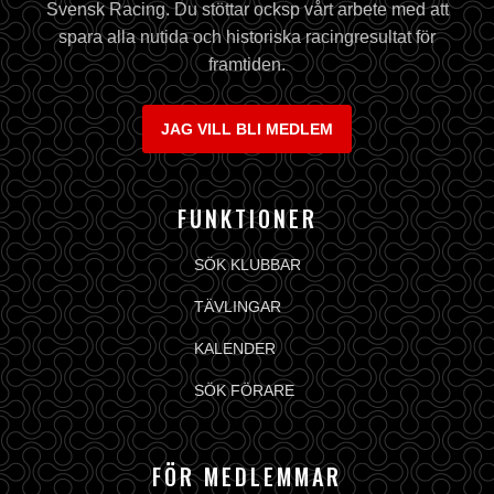
Svensk Racing. Du stöttar ocksp vårt arbete med att
spara alla nutida och historiska racingresultat för
framtiden.
JAG VILL BLI MEDLEM
FUNKTIONER
SÖK KLUBBAR
TÄVLINGAR
KALENDER
SÖK FÖRARE
FÖR MEDLEMMAR