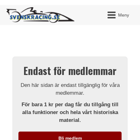
Meny
JAG H
MITT 
Endast för medlemmar
BLI ME
Den här sidan är endast tillgänglig för våra
medlemmar.
För bara 1 kr per dag får du tillgång till
alla funktioner och hela vårt historiska
material.
Bli medlem