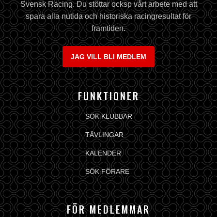
Svensk Racing. Du stöttar ocksp vårt arbete med att
spara alla nutida och historiska racingresultat för
framtiden.
JAG VILL BLI MEDLEM
FUNKTIONER
SÖK KLUBBAR
TÄVLINGAR
KALENDER
SÖK FÖRARE
FÖR MEDLEMMAR