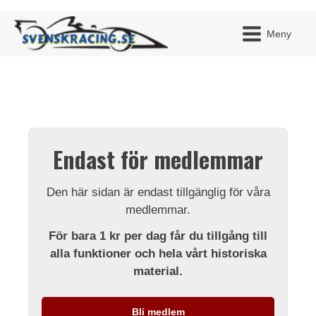
Meny
JAG H
MITT 
Endast för medlemmar
BLI ME
Den här sidan är endast tillgänglig för våra
medlemmar.
För bara 1 kr per dag får du tillgång till
alla funktioner och hela vårt historiska
material.
Bli medlem