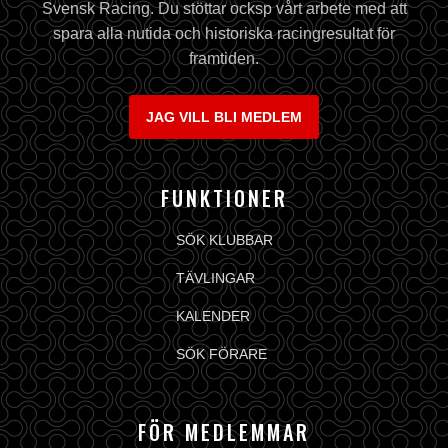
Svensk Racing. Du stöttar ocksp vårt arbete med att
spara alla nutida och historiska racingresultat för
framtiden.
JAG VILL BLI MEDLEM
FUNKTIONER
SÖK KLUBBAR
TÄVLINGAR
KALENDER
SÖK FÖRARE
FÖR MEDLEMMAR