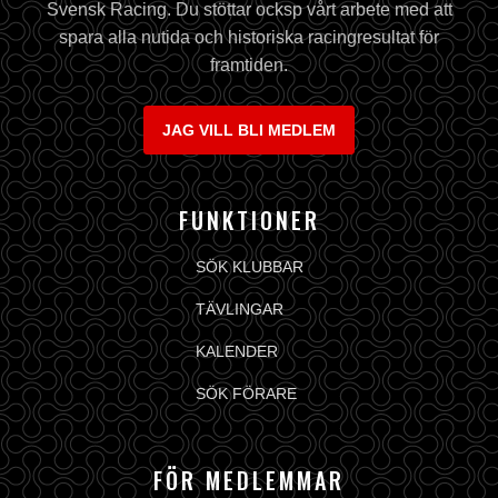
Svensk Racing. Du stöttar ocksp vårt arbete med att
spara alla nutida och historiska racingresultat för
framtiden.
JAG VILL BLI MEDLEM
FUNKTIONER
SÖK KLUBBAR
TÄVLINGAR
KALENDER
SÖK FÖRARE
FÖR MEDLEMMAR