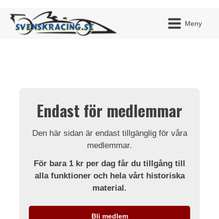
Meny
JAG H
MITT 
Endast för medlemmar
BLI ME
Den här sidan är endast tillgänglig för våra
medlemmar.
För bara 1 kr per dag får du tillgång till
alla funktioner och hela vårt historiska
material.
Bli medlem