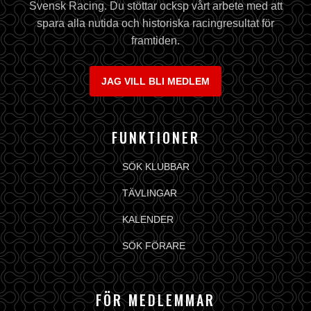
Svensk Racing. Du stöttar ocksp vårt arbete med att
spara alla nutida och historiska racingresultat för
framtiden.
JAG VILL BLI MEDLEM
FUNKTIONER
SÖK KLUBBAR
TÄVLINGAR
KALENDER
SÖK FÖRARE
FÖR MEDLEMMAR