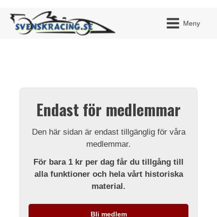
Meny
JAG H
MITT 
Endast för medlemmar
BLI ME
Den här sidan är endast tillgänglig för våra
medlemmar.
För bara 1 kr per dag får du tillgång till
alla funktioner och hela vårt historiska
material.
Bli medlem