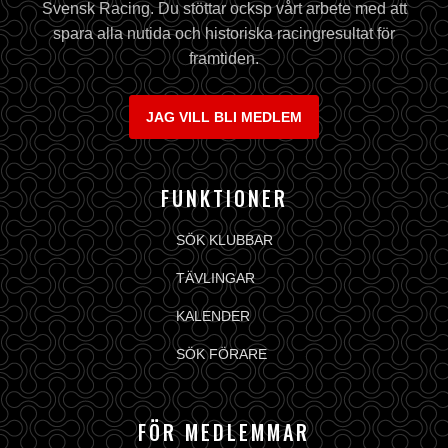
Svensk Racing. Du stöttar ocksp vårt arbete med att
spara alla nutida och historiska racingresultat för
framtiden.
JAG VILL BLI MEDLEM
FUNKTIONER
SÖK KLUBBAR
TÄVLINGAR
KALENDER
SÖK FÖRARE
FÖR MEDLEMMAR