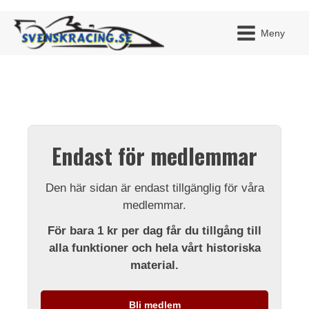
Meny
JAG H
MITT 
Endast för medlemmar
BLI ME
Den här sidan är endast tillgänglig för våra
medlemmar.
För bara 1 kr per dag får du tillgång till
alla funktioner och hela vårt historiska
material.
Bli medlem