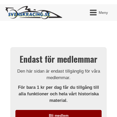
Meny
JAG H
MITT 
Endast för medlemmar
BLI ME
Den här sidan är endast tillgänglig för våra
medlemmar.
För bara 1 kr per dag får du tillgång till
alla funktioner och hela vårt historiska
material.
Bli medlem