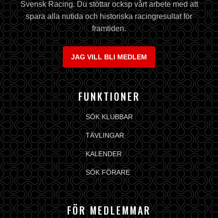
Svensk Racing. Du stöttar ocksp vårt arbete med att
spara alla nutida och historiska racingresultat för
framtiden.
JAG VILL BLI MEDLEM
FUNKTIONER
SÖK KLUBBAR
TÄVLINGAR
KALENDER
SÖK FÖRARE
FÖR MEDLEMMAR