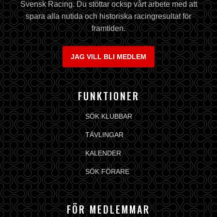
Svensk Racing. Du stöttar ocksp vårt arbete med att
spara alla nutida och historiska racingresultat för
framtiden.
JAG VILL BLI MEDLEM
FUNKTIONER
SÖK KLUBBAR
TÄVLINGAR
KALENDER
SÖK FÖRARE
FÖR MEDLEMMAR