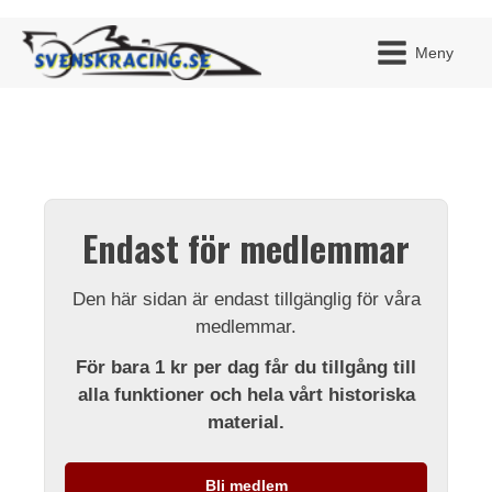
Meny
JAG H
MITT 
Endast för medlemmar
BLI ME
Den här sidan är endast tillgänglig för våra
medlemmar.
För bara 1 kr per dag får du tillgång till
alla funktioner och hela vårt historiska
material.
Bli medlem