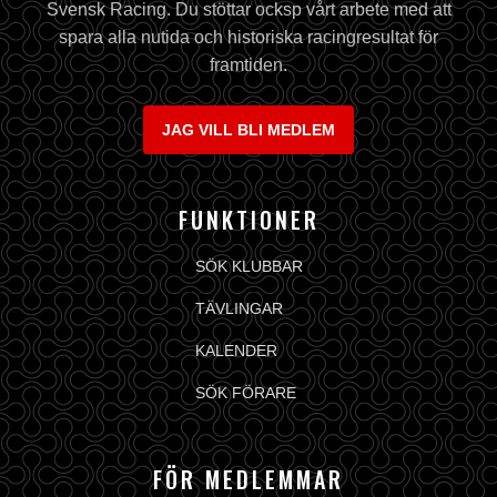
Svensk Racing. Du stöttar ocksp vårt arbete med att
spara alla nutida och historiska racingresultat för
framtiden.
JAG VILL BLI MEDLEM
FUNKTIONER
SÖK KLUBBAR
TÄVLINGAR
KALENDER
SÖK FÖRARE
FÖR MEDLEMMAR