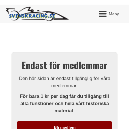
Meny
JAG H
MITT 
Endast för medlemmar
BLI ME
Den här sidan är endast tillgänglig för våra
medlemmar.
För bara 1 kr per dag får du tillgång till
alla funktioner och hela vårt historiska
material.
Bli medlem