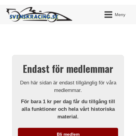
Meny
JAG H
MITT 
Endast för medlemmar
BLI ME
Den här sidan är endast tillgänglig för våra
medlemmar.
För bara 1 kr per dag får du tillgång till
alla funktioner och hela vårt historiska
material.
Bli medlem