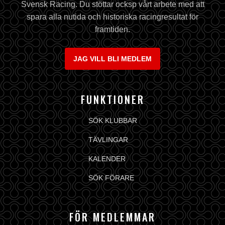
Svensk Racing. Du stöttar ocksp vårt arbete med att
spara alla nutida och historiska racingresultat för
framtiden.
JAG VILL BLI MEDLEM
FUNKTIONER
SÖK KLUBBAR
TÄVLINGAR
KALENDER
SÖK FÖRARE
FÖR MEDLEMMAR