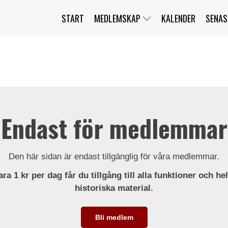
START
MEDLEMSKAP
KALENDER
SENAS
JAG HAR GLÖMT MITT LÖSENORD
MITT KONTO
BLI MEDLEM
Endast för medlemmar
Den här sidan är endast tillgänglig för våra medlemmar.
ra 1 kr per dag får du tillgång till alla funktioner och he
historiska material.
Bli medlem