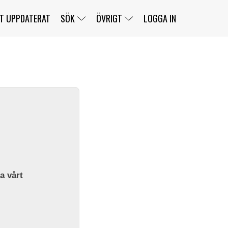
T UPPDATERAT
SÖK
ÖVRIGT
LOGGA IN
SERIER
BANOR
KLASSER
KLUBBAR
FÖRARE
TÄVLINGAR
CUSTOMER PORTAL
NEWSLETTERS UNSUBSCRIBE
SPONSORER
SUPER SALOON
SUPER STAR
GELLERÅSBANAN
LÄNKAR
KOMPLETTERA
PRESS
BENGANS NÖRDSIDA
OM OSS
la vårt
KONTAKT
WEBBSHOP