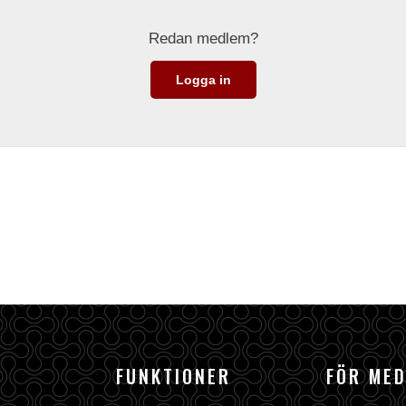
Redan medlem?
Logga in
FUNKTIONER
FÖR ME