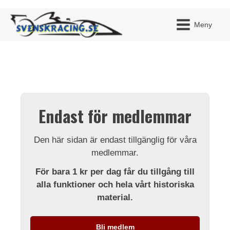
Meny
JAG H
MITT 
Endast för medlemmar
BLI ME
Den här sidan är endast tillgänglig för våra
medlemmar.
För bara 1 kr per dag får du tillgång till
alla funktioner och hela vårt historiska
material.
Bli medlem