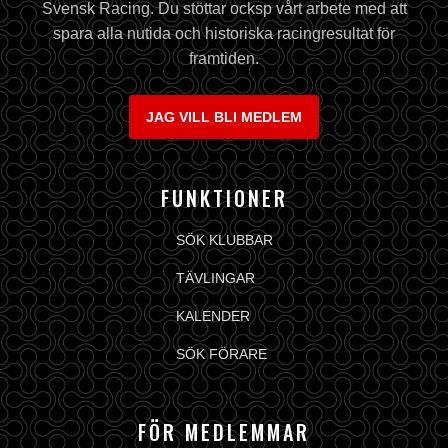
Svensk Racing. Du stöttar ocksp vårt arbete med att
spara alla nutida och historiska racingresultat för
framtiden.
JAG VILL BLI MEDLEM
FUNKTIONER
SÖK KLUBBAR
TÄVLINGAR
KALENDER
SÖK FÖRARE
FÖR MEDLEMMAR