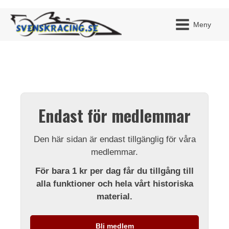
Meny
JAG H
MITT 
Endast för medlemmar
BLI ME
Den här sidan är endast tillgänglig för våra
medlemmar.
För bara 1 kr per dag får du tillgång till
alla funktioner och hela vårt historiska
material.
Bli medlem