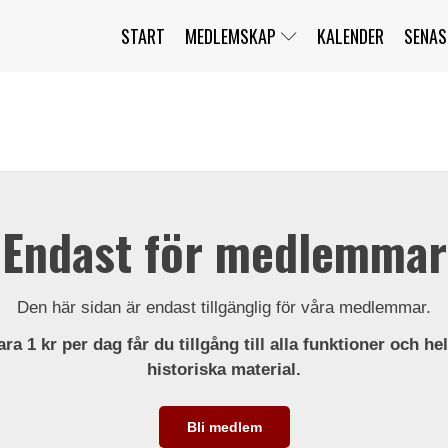
START
MEDLEMSKAP
KALENDER
SENAS
JAG HAR GLÖMT MITT LÖSENORD
MITT KONTO
BLI MEDLEM
Endast för medlemmar
Den här sidan är endast tillgänglig för våra medlemmar.
ra 1 kr per dag får du tillgång till alla funktioner och he
historiska material.
Bli medlem