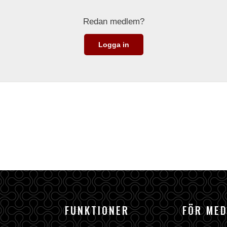
Redan medlem?
Logga in
FUNKTIONER
FÖR ME