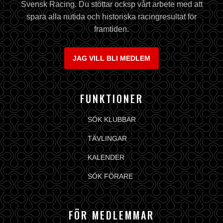
Svensk Racing. Du stöttar ocksp vårt arbete med att
spara alla nutida och historiska racingresultat för
framtiden.
JAG VILL BLI MEDLEM
FUNKTIONER
SÖK KLUBBAR
TÄVLINGAR
KALENDER
SÖK FÖRARE
FÖR MEDLEMMAR