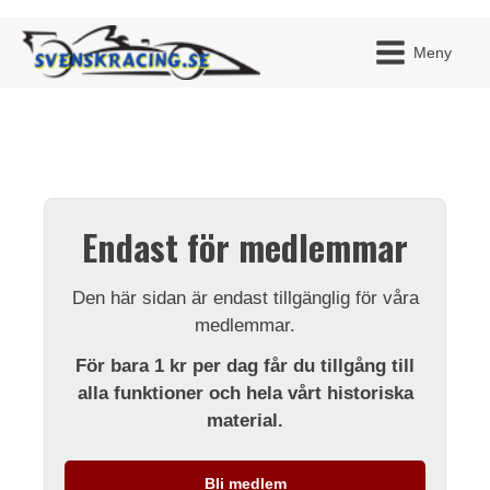
Meny
JAG H
MITT 
Endast för medlemmar
BLI ME
Den här sidan är endast tillgänglig för våra
medlemmar.
För bara 1 kr per dag får du tillgång till
alla funktioner och hela vårt historiska
material.
Bli medlem