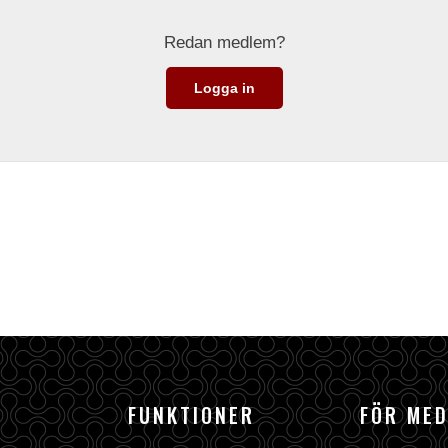
Redan medlem?
Logga in
FUNKTIONER
FÖR ME