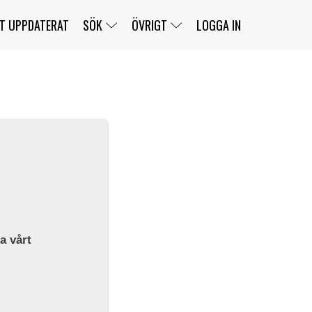
T UPPDATERAT
SÖK
ÖVRIGT
LOGGA IN
SERIER
BANOR
KLASSER
KLUBBAR
FÖRARE
TÄVLINGAR
CUSTOMER PORTAL
NEWSLETTERS UNSUBSCRIBE
SPONSORER
SUPER SALOON
SUPER STAR
GELLERÅSBANAN
LÄNKAR
KOMPLETTERA
PRESS
BENGANS NÖRDSIDA
OM OSS
la vårt
KONTAKT
WEBBSHOP