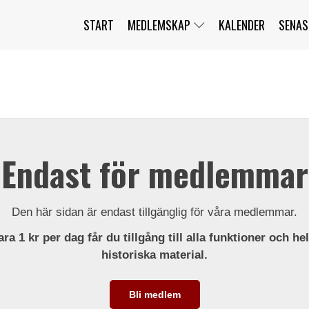
START
MEDLEMSKAP
KALENDER
SENAS
JAG HAR GLÖMT MITT LÖSENORD
MITT KONTO
BLI MEDLEM
Endast för medlemmar
Den här sidan är endast tillgänglig för våra medlemmar.
ra 1 kr per dag får du tillgång till alla funktioner och he
historiska material.
Bli medlem