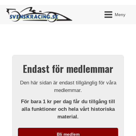
Meny
JAG H
MITT 
Endast för medlemmar
BLI ME
Den här sidan är endast tillgänglig för våra
medlemmar.
För bara 1 kr per dag får du tillgång till
alla funktioner och hela vårt historiska
material.
Bli medlem