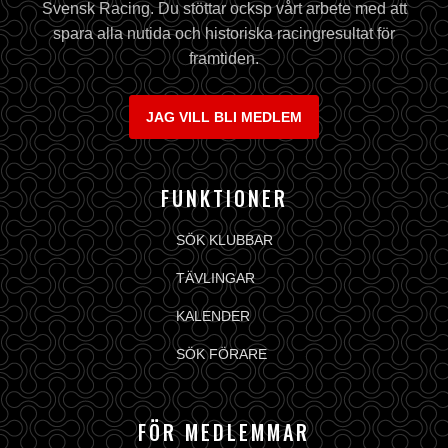
Svensk Racing. Du stöttar ocksp vårt arbete med att
spara alla nutida och historiska racingresultat för
framtiden.
JAG VILL BLI MEDLEM
FUNKTIONER
SÖK KLUBBAR
TÄVLINGAR
KALENDER
SÖK FÖRARE
FÖR MEDLEMMAR