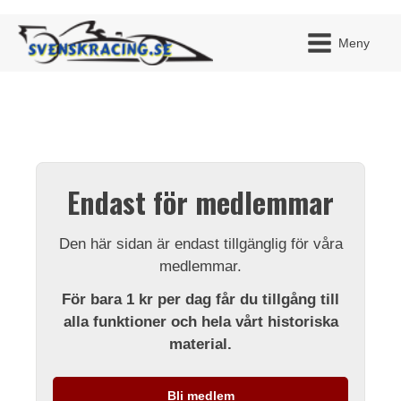
Meny
JAG H
MITT 
Endast för medlemmar
BLI ME
Den här sidan är endast tillgänglig för våra
medlemmar.
För bara 1 kr per dag får du tillgång till
alla funktioner och hela vårt historiska
material.
Bli medlem