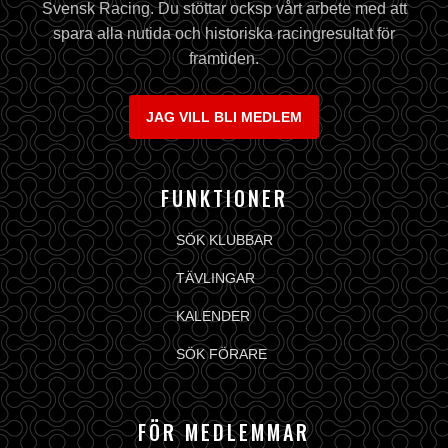
Svensk Racing. Du stöttar ocksp vårt arbete med att
spara alla nutida och historiska racingresultat för
framtiden.
JAG VILL BLI MEDLEM
FUNKTIONER
SÖK KLUBBAR
TÄVLINGAR
KALENDER
SÖK FÖRARE
FÖR MEDLEMMAR