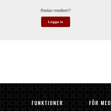
Redan medlem?
Logga in
FUNKTIONER
FÖR ME