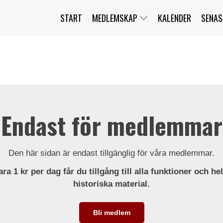
START
MEDLEMSKAP
KALENDER
SENAS
JAG HAR GLÖMT MITT LÖSENORD
MITT KONTO
BLI MEDLEM
Endast för medlemmar
Den här sidan är endast tillgänglig för våra medlemmar.
ra 1 kr per dag får du tillgång till alla funktioner och he
historiska material.
Bli medlem