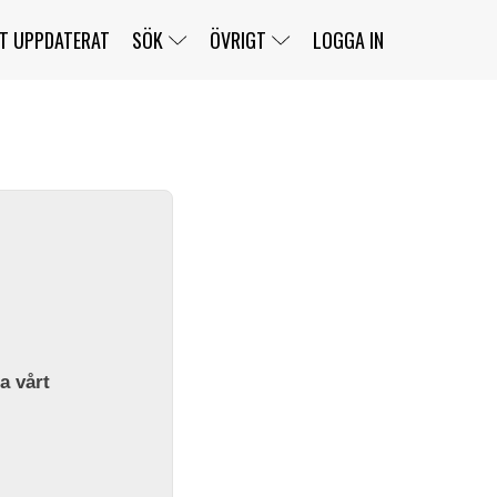
T UPPDATERAT
SÖK
ÖVRIGT
LOGGA IN
SERIER
BANOR
KLASSER
KLUBBAR
FÖRARE
TÄVLINGAR
CUSTOMER PORTAL
NEWSLETTERS UNSUBSCRIBE
SPONSORER
SUPER SALOON
SUPER STAR
GELLERÅSBANAN
LÄNKAR
KOMPLETTERA
PRESS
BENGANS NÖRDSIDA
OM OSS
la vårt
KONTAKT
WEBBSHOP