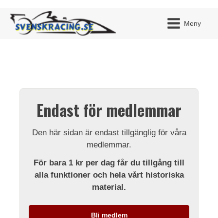
Meny
JAG H
MITT 
Endast för medlemmar
BLI ME
Den här sidan är endast tillgänglig för våra
medlemmar.
För bara 1 kr per dag får du tillgång till
alla funktioner och hela vårt historiska
material.
Bli medlem