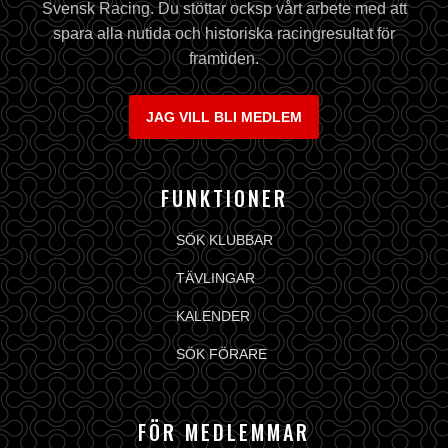
Svensk Racing. Du stöttar ocksp vårt arbete med att
spara alla nutida och historiska racingresultat för
framtiden.
JAG VILL BLI MEDLEM
FUNKTIONER
SÖK KLUBBAR
TÄVLINGAR
KALENDER
SÖK FÖRARE
FÖR MEDLEMMAR