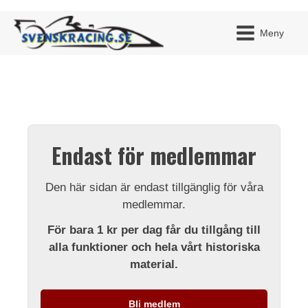
Meny
JAG H
MITT 
Endast för medlemmar
BLI ME
Den här sidan är endast tillgänglig för våra
medlemmar.
För bara 1 kr per dag får du tillgång till
alla funktioner och hela vårt historiska
material.
Bli medlem