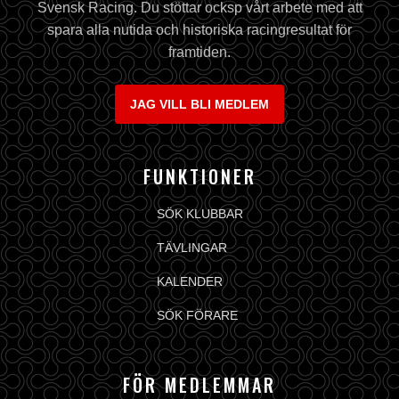
Svensk Racing. Du stöttar ocksp vårt arbete med att
spara alla nutida och historiska racingresultat för
framtiden.
JAG VILL BLI MEDLEM
FUNKTIONER
SÖK KLUBBAR
TÄVLINGAR
KALENDER
SÖK FÖRARE
FÖR MEDLEMMAR