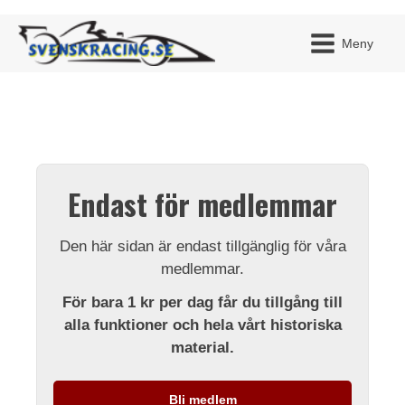
Meny
JAG H
MITT 
Endast för medlemmar
BLI ME
Den här sidan är endast tillgänglig för våra
medlemmar.
För bara 1 kr per dag får du tillgång till
alla funktioner och hela vårt historiska
material.
Bli medlem