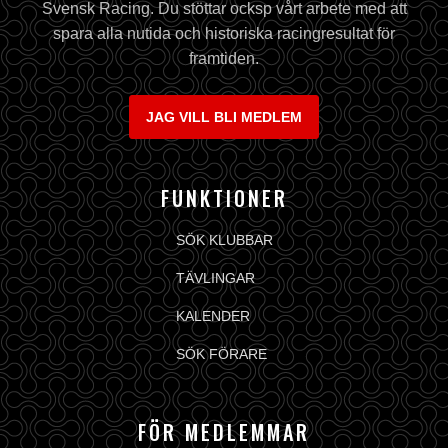
Svensk Racing. Du stöttar ocksp vårt arbete med att
spara alla nutida och historiska racingresultat för
framtiden.
JAG VILL BLI MEDLEM
FUNKTIONER
SÖK KLUBBAR
TÄVLINGAR
KALENDER
SÖK FÖRARE
FÖR MEDLEMMAR