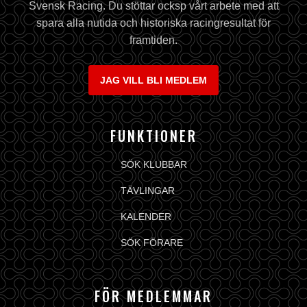
Svensk Racing. Du stöttar ocksp vårt arbete med att
spara alla nutida och historiska racingresultat för
framtiden.
JAG VILL BLI MEDLEM
FUNKTIONER
SÖK KLUBBAR
TÄVLINGAR
KALENDER
SÖK FÖRARE
FÖR MEDLEMMAR