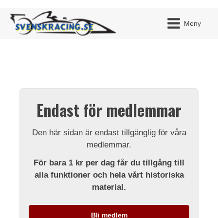
Meny
JAG H
MITT 
Endast för medlemmar
BLI ME
Den här sidan är endast tillgänglig för våra
medlemmar.
För bara 1 kr per dag får du tillgång till
alla funktioner och hela vårt historiska
material.
Bli medlem