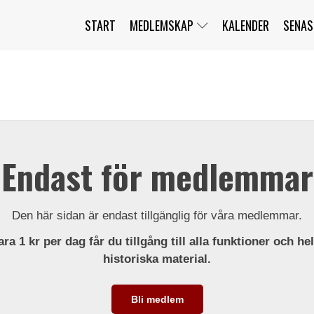
START
MEDLEMSKAP
KALENDER
SENAS
JAG HAR GLÖMT MITT LÖSENORD
MITT KONTO
BLI MEDLEM
Endast för medlemmar
Den här sidan är endast tillgänglig för våra medlemmar.
ra 1 kr per dag får du tillgång till alla funktioner och he
historiska material.
Bli medlem