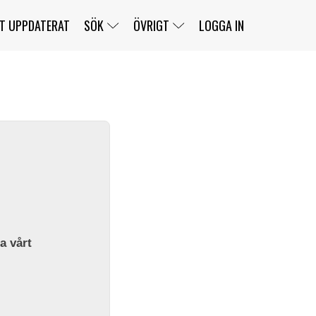
T UPPDATERAT
SÖK
ÖVRIGT
LOGGA IN
SERIER
BANOR
KLASSER
KLUBBAR
FÖRARE
TÄVLINGAR
CUSTOMER PORTAL
NEWSLETTERS UNSUBSCRIBE
SPONSORER
SUPER SALOON
SUPER STAR
GELLERÅSBANAN
LÄNKAR
KOMPLETTERA
PRESS
BENGANS NÖRDSIDA
OM OSS
la vårt
KONTAKT
WEBBSHOP