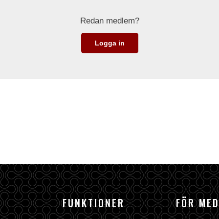
Redan medlem?
Logga in
FUNKTIONER
FÖR ME