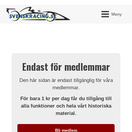
Meny
JAG H
MITT 
Endast för medlemmar
BLI ME
Den här sidan är endast tillgänglig för våra
medlemmar.
För bara 1 kr per dag får du tillgång till
alla funktioner och hela vårt historiska
material.
Bli medlem