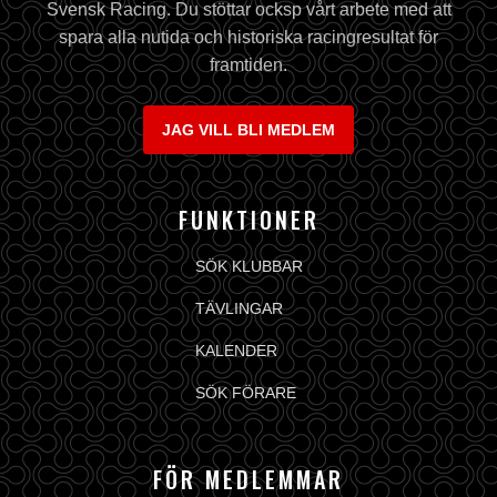
Svensk Racing. Du stöttar ocksp vårt arbete med att
spara alla nutida och historiska racingresultat för
framtiden.
JAG VILL BLI MEDLEM
FUNKTIONER
SÖK KLUBBAR
TÄVLINGAR
KALENDER
SÖK FÖRARE
FÖR MEDLEMMAR