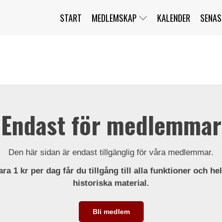
START
MEDLEMSKAP
KALENDER
SENAS
JAG HAR GLÖMT MITT LÖSENORD
MITT KONTO
BLI MEDLEM
Endast för medlemmar
Den här sidan är endast tillgänglig för våra medlemmar.
ra 1 kr per dag får du tillgång till alla funktioner och he
historiska material.
Bli medlem