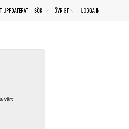
T UPPDATERAT
SÖK
ÖVRIGT
LOGGA IN
SERIER
BANOR
KLASSER
KLUBBAR
FÖRARE
TÄVLINGAR
CUSTOMER PORTAL
NEWSLETTERS UNSUBSCRIBE
SPONSORER
SUPER SALOON
SUPER STAR
GELLERÅSBANAN
LÄNKAR
KOMPLETTERA
PRESS
BENGANS NÖRDSIDA
OM OSS
la vårt
KONTAKT
WEBBSHOP