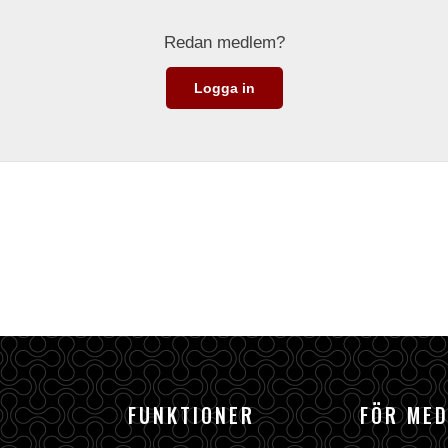
Redan medlem?
Logga in
FUNKTIONER
FÖR ME