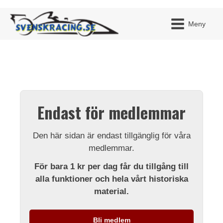
Meny
JAG H
MITT 
Endast för medlemmar
BLI ME
Den här sidan är endast tillgänglig för våra
medlemmar.
För bara 1 kr per dag får du tillgång till
alla funktioner och hela vårt historiska
material.
Bli medlem