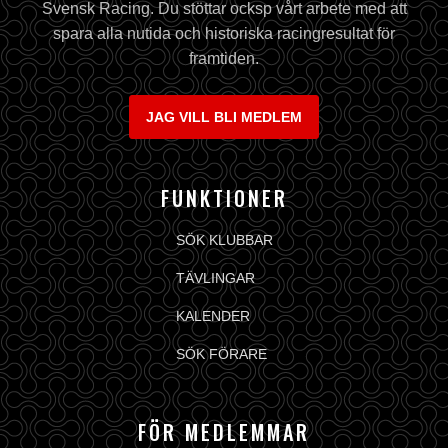
Svensk Racing. Du stöttar ocksp vårt arbete med att
spara alla nutida och historiska racingresultat för
framtiden.
JAG VILL BLI MEDLEM
FUNKTIONER
SÖK KLUBBAR
TÄVLINGAR
KALENDER
SÖK FÖRARE
FÖR MEDLEMMAR