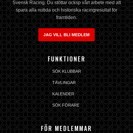
Svensk Racing. Du stöttar ocksp vårt arbete med att
spara alla nutida och historiska racingresultat för
framtiden.
JAG VILL BLI MEDLEM
FUNKTIONER
SÖK KLUBBAR
TÄVLINGAR
KALENDER
SÖK FÖRARE
FÖR MEDLEMMAR