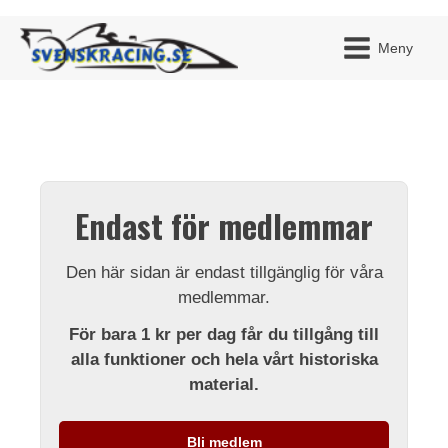
Meny
JAG H
MITT 
Endast för medlemmar
BLI ME
Den här sidan är endast tillgänglig för våra
medlemmar.
För bara 1 kr per dag får du tillgång till
alla funktioner och hela vårt historiska
material.
Bli medlem