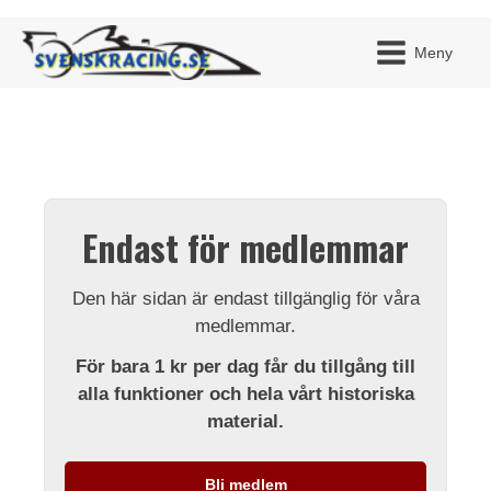
Meny
JAG H
MITT 
Endast för medlemmar
BLI ME
Den här sidan är endast tillgänglig för våra
medlemmar.
För bara 1 kr per dag får du tillgång till
alla funktioner och hela vårt historiska
material.
Bli medlem