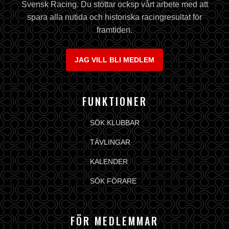
Svensk Racing. Du stöttar ocksp vårt arbete med att
spara alla nutida och historiska racingresultat för
framtiden.
JAG VILL BLI MEDLEM
FUNKTIONER
SÖK KLUBBAR
TÄVLINGAR
KALENDER
SÖK FÖRARE
FÖR MEDLEMMAR