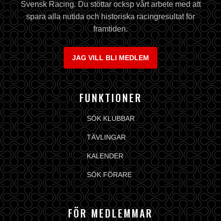
Svensk Racing. Du stöttar ocksp vårt arbete med att
spara alla nutida och historiska racingresultat för
framtiden.
JAG VILL BLI MEDLEM
FUNKTIONER
SÖK KLUBBAR
TÄVLINGAR
KALENDER
SÖK FÖRARE
FÖR MEDLEMMAR