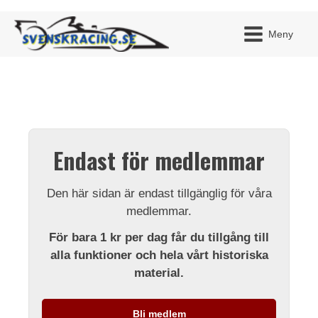
Meny
JAG H
MITT 
Endast för medlemmar
BLI ME
Den här sidan är endast tillgänglig för våra
medlemmar.
För bara 1 kr per dag får du tillgång till
alla funktioner och hela vårt historiska
material.
Bli medlem