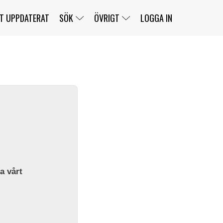
T UPPDATERAT
SÖK
ÖVRIGT
LOGGA IN
SERIER
BANOR
KLASSER
KLUBBAR
FÖRARE
TÄVLINGAR
CUSTOMER PORTAL
NEWSLETTERS UNSUBSCRIBE
SPONSORER
SUPER SALOON
SUPER STAR
GELLERÅSBANAN
LÄNKAR
KOMPLETTERA
PRESS
BENGANS NÖRDSIDA
OM OSS
la vårt
KONTAKT
WEBBSHOP