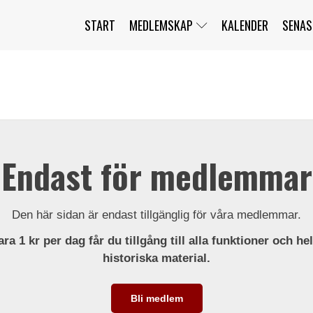
START
MEDLEMSKAP
KALENDER
SENAS
JAG HAR GLÖMT MITT LÖSENORD
MITT KONTO
BLI MEDLEM
Endast för medlemmar
Den här sidan är endast tillgänglig för våra medlemmar.
ra 1 kr per dag får du tillgång till alla funktioner och he
historiska material.
Bli medlem