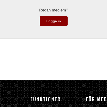
Redan medlem?
Logga in
FUNKTIONER
FÖR ME