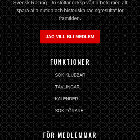
Svensk Racing. Du stöttar ocksp vårt arbete med att
spara alla nutida och historiska racingresultat för
framtiden.
JAG VILL BLI MEDLEM
FUNKTIONER
SÖK KLUBBAR
TÄVLINGAR
KALENDER
SÖK FÖRARE
FÖR MEDLEMMAR