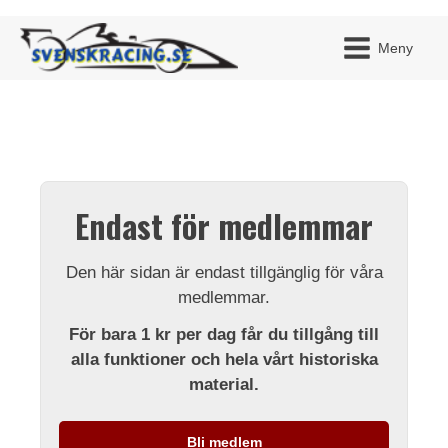
Meny
JAG H
MITT 
Endast för medlemmar
BLI ME
Den här sidan är endast tillgänglig för våra
medlemmar.
För bara 1 kr per dag får du tillgång till
alla funktioner och hela vårt historiska
material.
Bli medlem