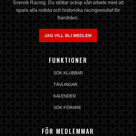
Svensk Racing. Du stöttar ocksp vårt arbete med att
spara alla nutida och historiska racingresultat för
framtiden.
JAG VILL BLI MEDLEM
FUNKTIONER
SÖK KLUBBAR
TÄVLINGAR
KALENDER
SÖK FÖRARE
FÖR MEDLEMMAR