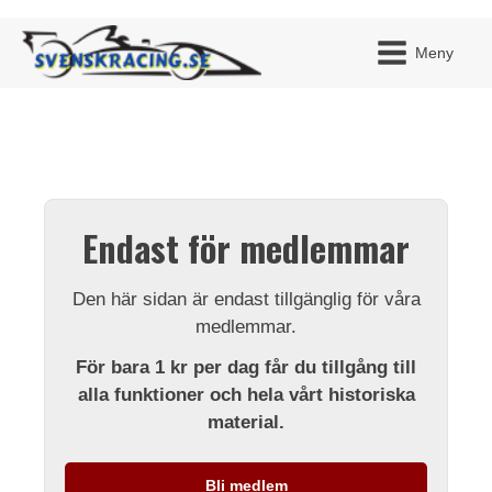
Meny
JAG H
MITT 
Endast för medlemmar
BLI ME
Den här sidan är endast tillgänglig för våra
medlemmar.
För bara 1 kr per dag får du tillgång till
alla funktioner och hela vårt historiska
material.
Bli medlem