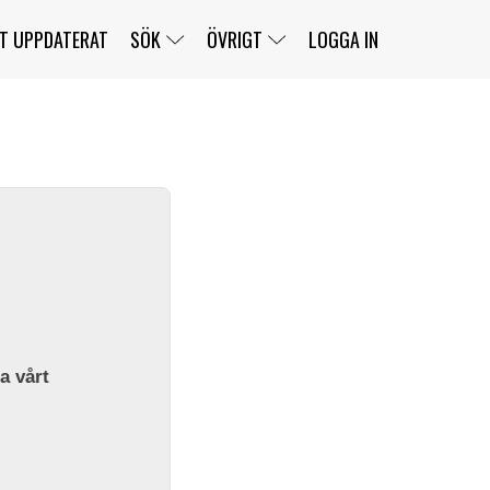
T UPPDATERAT
SÖK
ÖVRIGT
LOGGA IN
SERIER
BANOR
KLASSER
KLUBBAR
FÖRARE
TÄVLINGAR
CUSTOMER PORTAL
NEWSLETTERS UNSUBSCRIBE
SPONSORER
SUPER SALOON
SUPER STAR
GELLERÅSBANAN
LÄNKAR
KOMPLETTERA
PRESS
BENGANS NÖRDSIDA
OM OSS
la vårt
KONTAKT
WEBBSHOP