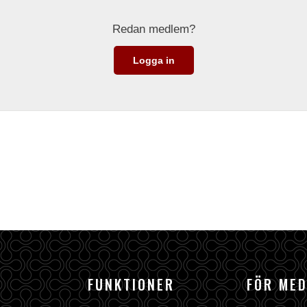
Redan medlem?
Logga in
FUNKTIONER
FÖR ME