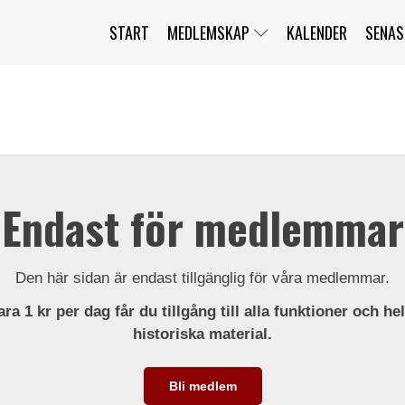
START
MEDLEMSKAP
KALENDER
SENAS
JAG HAR GLÖMT MITT LÖSENORD
MITT KONTO
BLI MEDLEM
Endast för medlemmar
Den här sidan är endast tillgänglig för våra medlemmar.
ra 1 kr per dag får du tillgång till alla funktioner och he
historiska material.
Bli medlem