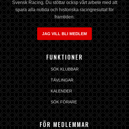
Svensk Racing. Du stöttar ocksp vårt arbete med att
spara alla nutida och historiska racingresultat för
framtiden.
JAG VILL BLI MEDLEM
FUNKTIONER
SÖK KLUBBAR
TÄVLINGAR
KALENDER
SÖK FÖRARE
FÖR MEDLEMMAR