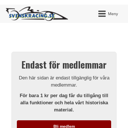
Meny
JAG H
MITT 
Endast för medlemmar
BLI ME
Den här sidan är endast tillgänglig för våra
medlemmar.
För bara 1 kr per dag får du tillgång till
alla funktioner och hela vårt historiska
material.
Bli medlem