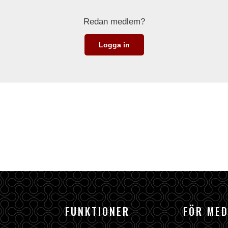
Redan medlem?
Logga in
FUNKTIONER
FÖR ME