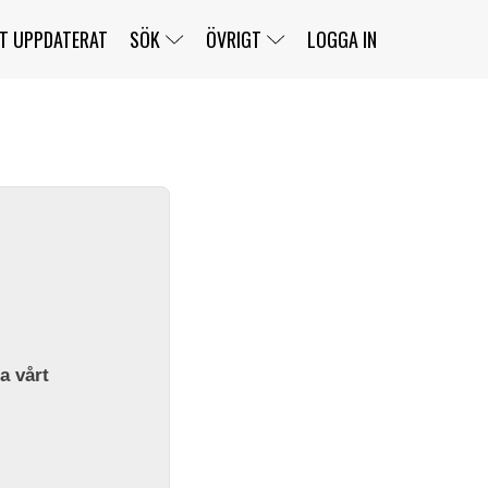
T UPPDATERAT
SÖK
ÖVRIGT
LOGGA IN
SERIER
BANOR
KLASSER
KLUBBAR
FÖRARE
TÄVLINGAR
CUSTOMER PORTAL
NEWSLETTERS UNSUBSCRIBE
SPONSORER
SUPER SALOON
SUPER STAR
GELLERÅSBANAN
LÄNKAR
KOMPLETTERA
PRESS
BENGANS NÖRDSIDA
OM OSS
la vårt
KONTAKT
WEBBSHOP