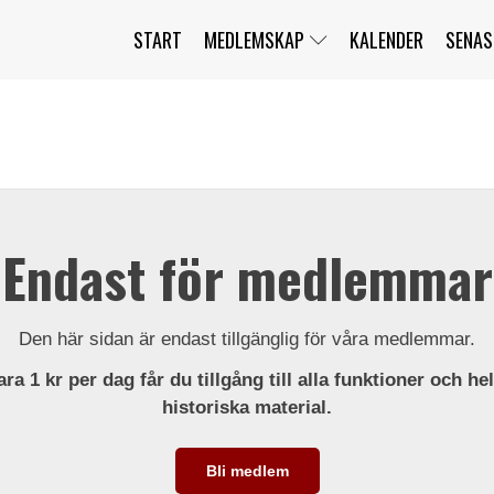
START
MEDLEMSKAP
KALENDER
SENAS
JAG HAR GLÖMT MITT LÖSENORD
MITT KONTO
BLI MEDLEM
Endast för medlemmar
Den här sidan är endast tillgänglig för våra medlemmar.
ra 1 kr per dag får du tillgång till alla funktioner och he
historiska material.
Bli medlem