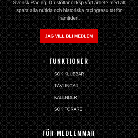
Svensk Racing. Du stöttar ocksp vårt arbete med att
spara alla nutida och historiska racingresultat för
framtiden.
JAG VILL BLI MEDLEM
FUNKTIONER
SÖK KLUBBAR
TÄVLINGAR
KALENDER
SÖK FÖRARE
FÖR MEDLEMMAR