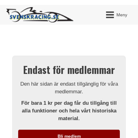
Meny
JAG H
MITT 
Endast för medlemmar
BLI ME
Den här sidan är endast tillgänglig för våra
medlemmar.
För bara 1 kr per dag får du tillgång till
alla funktioner och hela vårt historiska
material.
Bli medlem