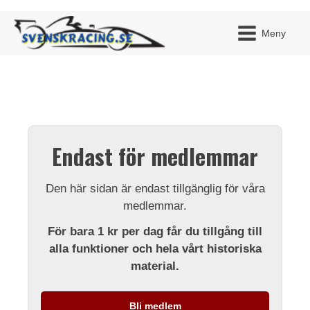
Meny
JAG H
MITT 
Endast för medlemmar
BLI ME
Den här sidan är endast tillgänglig för våra
medlemmar.
För bara 1 kr per dag får du tillgång till
alla funktioner och hela vårt historiska
material.
Bli medlem