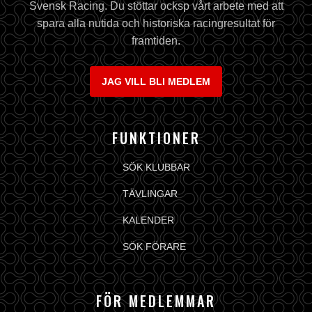
Svensk Racing. Du stöttar ocksp vårt arbete med att
spara alla nutida och historiska racingresultat för
framtiden.
JAG VILL BLI MEDLEM
FUNKTIONER
SÖK KLUBBAR
TÄVLINGAR
KALENDER
SÖK FÖRARE
FÖR MEDLEMMAR