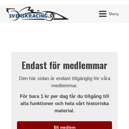
Meny
JAG H
MITT 
Endast för medlemmar
BLI ME
Den här sidan är endast tillgänglig för våra
medlemmar.
För bara 1 kr per dag får du tillgång till
alla funktioner och hela vårt historiska
material.
Bli medlem