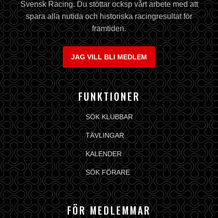
Svensk Racing. Du stöttar ocksp vårt arbete med att
spara alla nutida och historiska racingresultat för
framtiden.
JAG VILL BLI MEDLEM
FUNKTIONER
SÖK KLUBBAR
TÄVLINGAR
KALENDER
SÖK FÖRARE
FÖR MEDLEMMAR