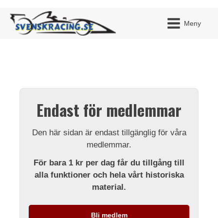
Meny
JAG H
MITT 
Endast för medlemmar
BLI ME
Den här sidan är endast tillgänglig för våra
medlemmar.
För bara 1 kr per dag får du tillgång till
alla funktioner och hela vårt historiska
material.
Bli medlem