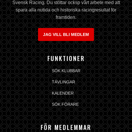
Svensk Racing. Du stöttar ocksp vårt arbete med att
spara alla nutida och historiska racingresultat för
framtiden.
JAG VILL BLI MEDLEM
FUNKTIONER
SÖK KLUBBAR
TÄVLINGAR
KALENDER
SÖK FÖRARE
FÖR MEDLEMMAR