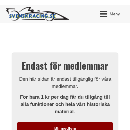
Meny
JAG H
MITT 
Endast för medlemmar
BLI ME
Den här sidan är endast tillgänglig för våra
medlemmar.
För bara 1 kr per dag får du tillgång till
alla funktioner och hela vårt historiska
material.
Bli medlem