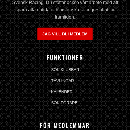
Svensk Racing. Du stöttar ocksp vårt arbete med att
spara alla nutida och historiska racingresultat för
framtiden.
JAG VILL BLI MEDLEM
FUNKTIONER
SÖK KLUBBAR
TÄVLINGAR
KALENDER
SÖK FÖRARE
FÖR MEDLEMMAR