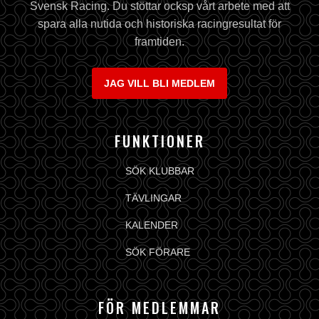
Svensk Racing. Du stöttar ocksp vårt arbete med att
spara alla nutida och historiska racingresultat för
framtiden.
JAG VILL BLI MEDLEM
FUNKTIONER
SÖK KLUBBAR
TÄVLINGAR
KALENDER
SÖK FÖRARE
FÖR MEDLEMMAR