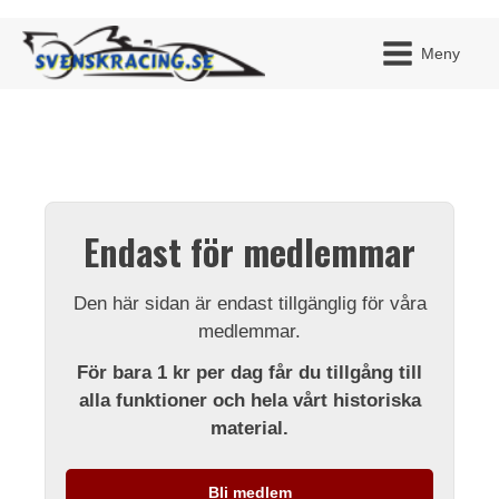
Meny
JAG H
MITT 
Endast för medlemmar
BLI ME
Den här sidan är endast tillgänglig för våra
medlemmar.
För bara 1 kr per dag får du tillgång till
alla funktioner och hela vårt historiska
material.
Bli medlem